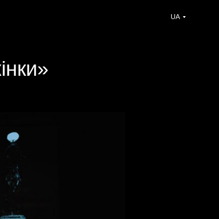
UA
інки»