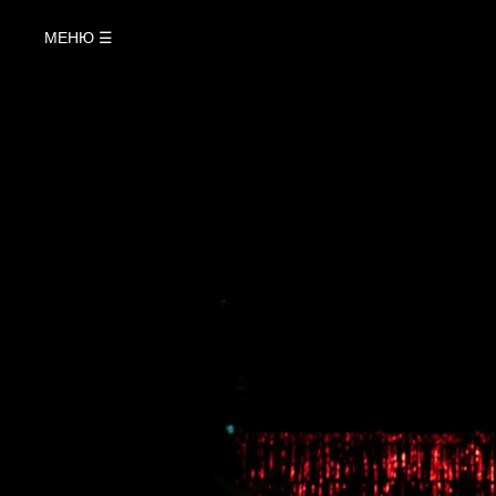
Вис
МЕНЮ ☰