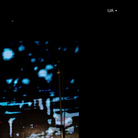
аду»
UA